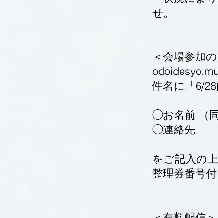
せ。
＜会場参加の
odoidesyo.m
件名に「6/2
◯お名前 （
◯連絡先
をご記入の
整理券番号
＜有料配信＞