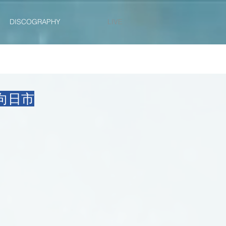
DISCOGRAPHY
LIVE
 向日市