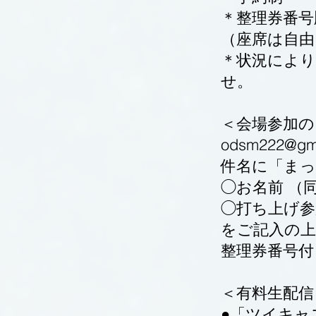
＊整理券番号
（座席は自由
＊状況によ
せ。
＜会場参加の
odsm222@gm
件名に「ま
◯お名前 （
◯打ち上げ参
をご記入の
整理券番号
＜有料生配信
●「ツイキャス」